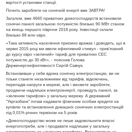
вартості установки станції.
Почніть заробляти на сонячній енергії вже ЗАВТРА!
Загалом, вже 4660 приватних домогосподарств встановили
сонячні панелі загальною потужністю близько 90 МВт станом
на кінець першого півріччя 2018 року. Інвестиції склали
близько 88 млн євро.
«Така активність населення приємно вражає і доводить, що в
червні 2015 році ми ввели ефективний стимул - прив'язаний
до курсу євро «зелений» тариф для приватних СЕС
потужністю до 30 кВт», - пояснив Голова
Держенергоефективності Сергій Савчук.
Встановивши у себе вдома сонячну електростанцію, ви не
тільки станете незалежними від тарифів, відключень,
перепадів напруги в мережі, але і зможете заробляти,
продаючи надлишок електроенергії, проведуть панелі, за
«зеленим тарифом» у загальну мережу. А державний
"Укргазбанк" почав надавати фізичним особам кредити на
купівлю та встановлення домашніх сонячних електростанцій
під 0,01% річних терміном на 5 років.
«Домогосподарство може не лише задовольнити власні
енергопотреби, але і продавати надлишки у загальну
електромережу за «зеленим тарифом». Встановивши на