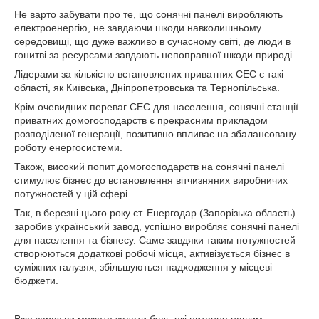
Не варто забувати про те, що сонячні панелі виробляють
електроенергію, не завдаючи шкоди навколишньому
середовищі, що дуже важливо в сучасному світі, де люди в
гонитві за ресурсами завдають непоправної шкоди природі.
Лідерами за кількістю встановлених приватних СЕС є такі
області, як Київська, Дніпропетровська та Тернопільська.
Крім очевидних переваг СЕС для населення, сонячні станції
приватних домогосподарств є прекрасним прикладом
розподіленої генерації, позитивно впливає на збалансовану
роботу енергосистеми.
Також, високий попит домогосподарств на сонячні панелі
стимулює бізнес до встановлення вітчизняних виробничих
потужностей у цій сфері.
Так, в березні цього року ст. Енергодар (Запорізька область)
заробив український завод, успішно виробляє сонячні панелі
для населення та бізнесу. Саме завдяки таким потужностей
створюються додаткові робочі місця, активізується бізнес в
суміжних галузях, збільшуються надходження у місцеві
бюджети.
___