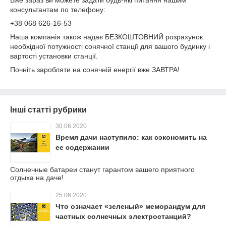
Вже зараз ви можете задати будь-які питання нашим
консультантам по телефону:
+38 068 626-16-53
Наша компанія також надає БЕЗКОШТОВНИЙ розрахунок
необхідної потужності сонячної станції для вашого будинку і
вартості установки станції.
Почніть заробляти на сонячній енергії вже ЗАВТРА!
Інші статті рубрики
30.06.2020
Время дачи наступило: как сэкономить на
ее содержании
Солнечные батареи станут гарантом вашего приятного
отдыха на даче!
25.06.2020
Что означает «зеленый» меморандум для
частных солнечных электростанций?