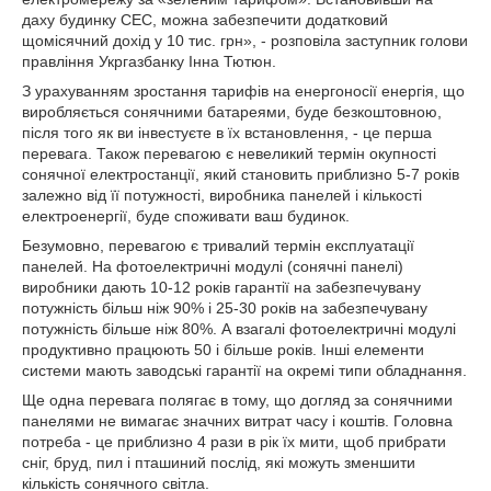
даху будинку СЕС, можна забезпечити додатковий
щомісячний дохід у 10 тис. грн», - розповіла заступник голови
правління Укргазбанку Інна Тютюн.
З урахуванням зростання тарифів на енергоносії енергія, що
виробляється сонячними батареями, буде безкоштовною,
після того як ви інвестуєте в їх встановлення, - це перша
перевага. Також перевагою є невеликий термін окупності
сонячної електростанції, який становить приблизно 5-7 років
залежно від її потужності, виробника панелей і кількості
електроенергії, буде споживати ваш будинок.
Безумовно, перевагою є тривалий термін експлуатації
панелей. На фотоелектричні модулі (сонячні панелі)
виробники дають 10-12 років гарантії на забезпечувану
потужність більш ніж 90% і 25-30 років на забезпечувану
потужність більше ніж 80%. А взагалі фотоелектричні модулі
продуктивно працюють 50 і більше років. Інші елементи
системи мають заводські гарантії на окремі типи обладнання.
Ще одна перевага полягає в тому, що догляд за сонячними
панелями не вимагає значних витрат часу і коштів. Головна
потреба - це приблизно 4 рази в рік їх мити, щоб прибрати
сніг, бруд, пил і пташиний послід, які можуть зменшити
кількість сонячного світла.