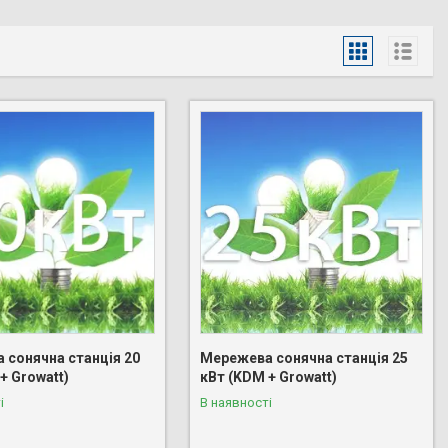
 сонячна станція 20
Мережева сонячна станція 25
+ Growatt)
кВт (KDM + Growatt)
і
В наявності