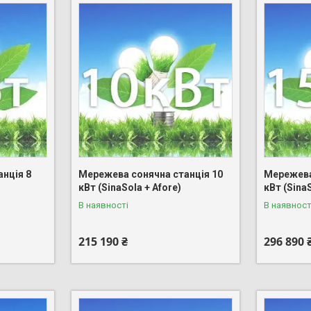
нція 8
Мережева сонячна станція 10
Мережева
кВт (SinaSola + Afore)
кВт (SinaS
В наявності
В наявност
215 190 ₴
296 890 