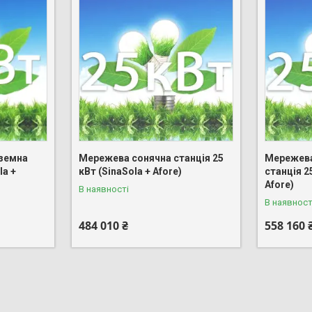
земна
Мережева сонячна станція 25
Мережева
la +
кВт (SinaSola + Afore)
станція 2
Afore)
В наявності
В наявност
484 010 ₴
558 160 