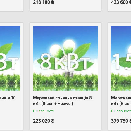
218 180 ₴
433 600 
нція 10
Мережева сонячна станція 8
Мережева
кВт (Risen + Huawei)
кВт (Rise
В наявності
В наявност
223 020 ₴
379 750 