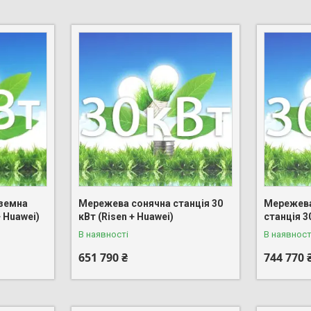
земна
Мережева сонячна станція 30
Мережева
+ Huawei)
кВт (Risen + Huawei)
станція 3
В наявності
В наявност
651 790 ₴
744 770 