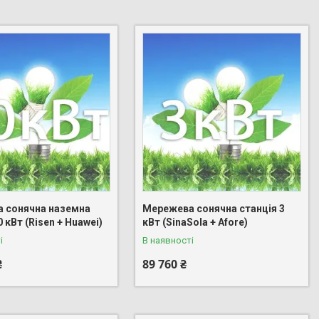
 сонячна наземна
Мережева сонячна станція 3
0 кВт (Risen + Huawei)
кВт (SinaSola + Afore)
і
В наявності
₴
89 760 ₴