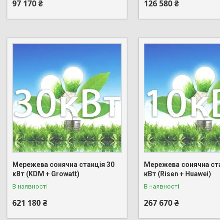
97 170 ₴
126 580 ₴
Мережева сонячна станція 30
Мережева сонячна ста
кВт (KDM + Growatt)
кВт (Risen + Huawei)
В наявності
В наявності
621 180 ₴
267 670 ₴