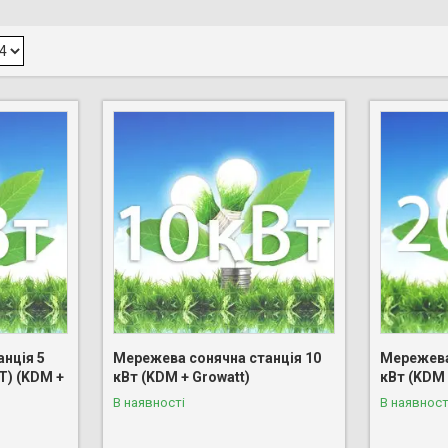
нція 5
Мережева сонячна станція 10
Мережева
Т) (KDM +
кВт (KDM + Growatt)
кВт (KDM 
В наявності
В наявност