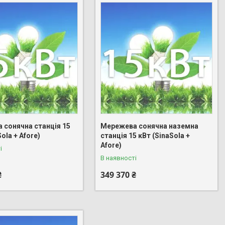
 сонячна станція 15
Мережева сонячна наземна
ola + Afore)
станція 15 кВт (SinaSola +
Afore)
і
В наявності
₴
349 370 ₴