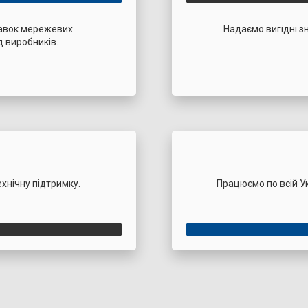
тавок мережевих
Надаємо вигідні з
ід виробників.
хнічну підтримку.
Працюємо по всій Ук