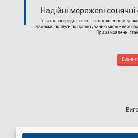
Надійні мережеві сонячні 
У каталозі представлені готові рішення мережев
Надаємо послуги по проектуванню мережевої сис
При замовленні стан
Вивчити
Виго