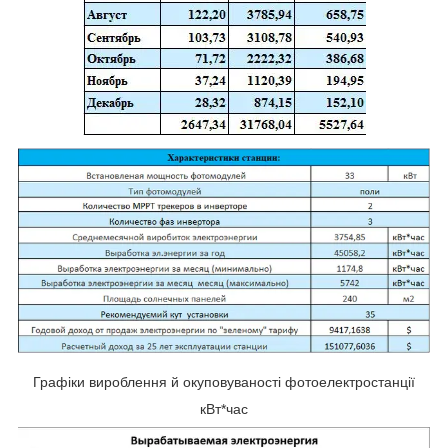
Графіки вироблення й окуповуваності фотоелектростанції
кВт*час