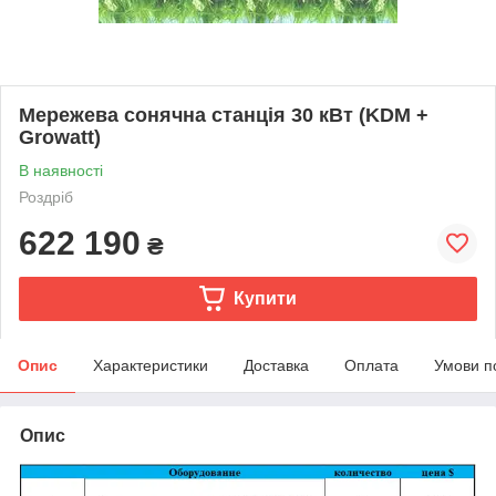
Мережева сонячна станція 30 кВт (KDM +
Growatt)
В наявності
Роздріб
622 190
₴
Купити
Опис
Характеристики
Доставка
Оплата
Умови п
Опис