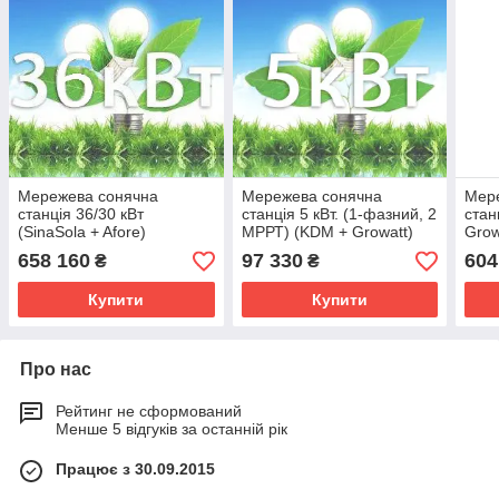
Мережева сонячна
Мережева сонячна
Мер
станція 36/30 кВт
станція 5 кВт. (1-фазний, 2
стан
(SinaSola + Afore)
МРРТ) (KDM + Growatt)
Grow
658 160
97 330
604
₴
₴
Купити
Купити
Про нас
Рейтинг не сформований
Менше 5 відгуків за останній рік
Працює з 30.09.2015