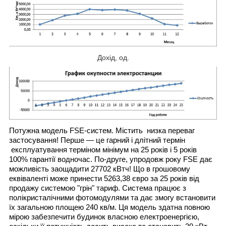
Дохід, од.
Потужна модель FSE-систем. Містить низка переваг
застосування! Перше — це гарний і длітний термін
експлуатування терміном мінімум на 25 років і 5 років
100% гарантії водночас. По-друге, упродовж року FSE дає
можливість заощадити 27702 кВтч! Що в грошовому
еквіваленті може принести 5263,38 євро за 25 років від
продажу системою "грін" тариф. Система працює з
полікристалічними фотомодулями та дає змогу встановити
їх загальною площею 240 кв/м. Ця модель здатна повною
мірою забезпечити будинок власною електроенергією,