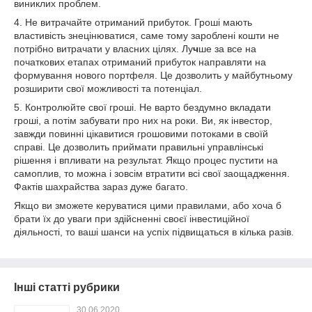
виниклих проблем.
4. Не витрачайте отриманий прибуток. Гроші мають
властивість знецінюватися, саме тому зароблені кошти не
потрібно витрачати у власних цілях. Лу
ч
ше за все на
початкових етапах отриманий прибуток направляти на
формування нового портфеля. Це дозволить у майбутньому
розширити свої можливості та потенціал.
5. Контролюйте свої гроші. Не варто бездумно вкладати
гроші, а потім забувати про них на роки. Ви, як інвестор,
завжди повинні цікавитися грошовими потоками в своїй
справі. Це дозволить приймати правильні управлінські
рішення і впливати на результат. Якщо процес пустити на
самоплив, то можна і зовсім втратити всі свої заощадження.
Фактів шахрайства зараз дуже багато.
Якщо ви зможете керуватися цими правилами, або хоча б
брати їх до уваги при здійсненні своєї інвестиційної
діяльності, то ваші шанси на успіх підвищаться в кілька разів.
Інші статті рубрики
30.06.2020