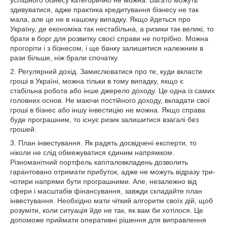
успішного бізнесу категорично не можна. Багато можуть
здивуватися, адже практика кредитування бізнесу не так
мала, але це не в нашому випадку. Якщо йдеться про
Україну, де економіка так нестабільна, а ризики так великі, то
брати в борг для розвитку своєї справи не потрібно. Можна
прогоріти і з бізнесом, і ще банку залишитися належним в
рази більше, ніж брали спочатку.
2. Регулярний дохід. Замислюватися про те, куди вкласти
гроші в Україні, можна тільки в тому випадку, якщо є
стабільна робота або інше джерело доходу. Це одна із самих
головних основ. Не маючи постійного доходу, вкладати свої
гроші в бізнес або іншу інвестицію не можна. Якщо справа
буде програшним, то існує ризик залишитися взагалі без
грошей.
3. План інвестування. Як радять досвідчені експерти, то
ніколи не слід обмежуватися єдиним напрямком.
Різноманітний портфель капіталовкладень дозволить
гарантовано отримати прибуток, адже не можуть відразу три-
чотири напрями бути програшними. Але, незалежно від
сфери і масштабів фінансування, завжди складайте план
інвестування. Необхідно мати чіткий алгоритм своїх дій, щоб
розуміти, коли ситуація йде не так, як вам би хотілося. Це
допоможе приймати оперативні рішення для виправлення