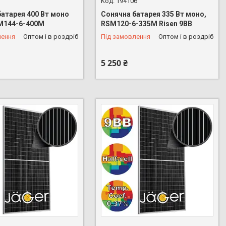
194106
батарея 400 Вт моно
Сонячна батарея 335 Вт моно,
SM144-6-400M
RSM120-6-335M Risen 9BB
лення
Оптом і в роздріб
Під замовлення
Оптом і в роздріб
5 250 ₴