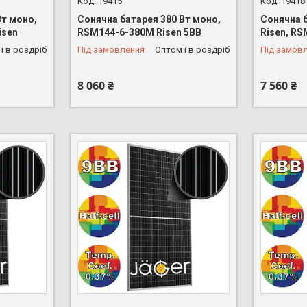
19415
19418
Вт моно,
Сонячна батарея 380 Вт моно,
Сонячна 
isen
RSM144-6-380M Risen 5BB
Risen, R
і в роздріб
Під замовлення
Оптом і в роздріб
Під замов
8 060 ₴
7 560 ₴