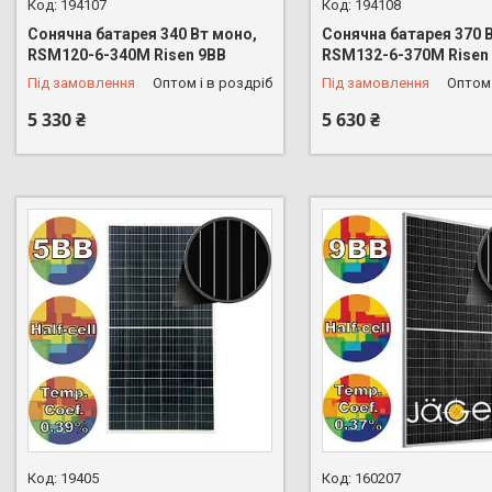
194107
194108
Сонячна батарея 340 Вт моно,
Сонячна батарея 370 
RSM120-6-340M Risen 9BB
RSM132-6-370M Risen
Під замовлення
Оптом і в роздріб
Під замовлення
Оптом 
5 330 ₴
5 630 ₴
19405
160207