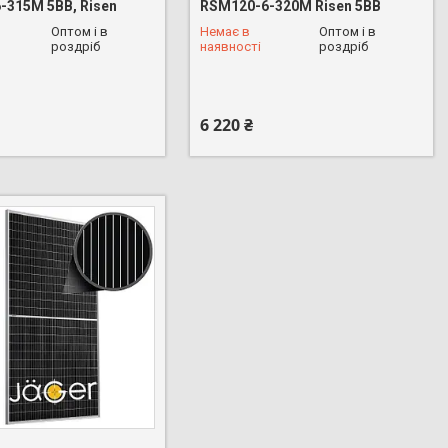
-315M 5BB, Risen
RSM120-6-320M Risen 5BB
Оптом і в
Немає в
Оптом і в
роздріб
наявності
роздріб
 626-16-53
+380 (68) 626-16-53
6 220 ₴