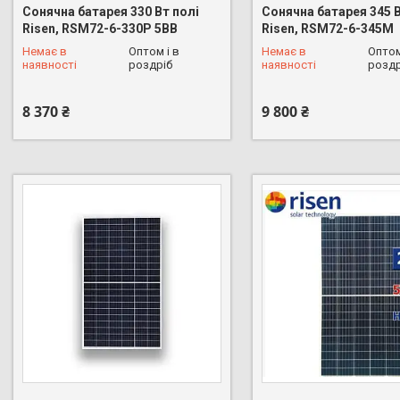
Сонячна батарея 330 Вт полі
Сонячна батарея 345 
Risen, RSM72-6-330P 5BB
Risen, RSM72-6-345M
Немає в
Оптом і в
Немає в
Оптом
+380 (68) 626-16-53
+380 (68) 626-16-53
наявності
роздріб
наявності
роздр
8 370 ₴
9 800 ₴