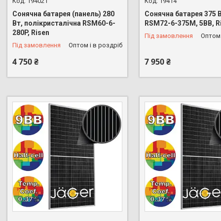
194021
19414
Сонячна батарея (панель) 280
Сонячна батарея 375 
Вт, полікристалічна RSM60-6-
RSM72-6-375M, 5BB, R
280P, Risen
Під замовлення
Оптом 
Під замовлення
Оптом і в роздріб
4 750 ₴
7 950 ₴