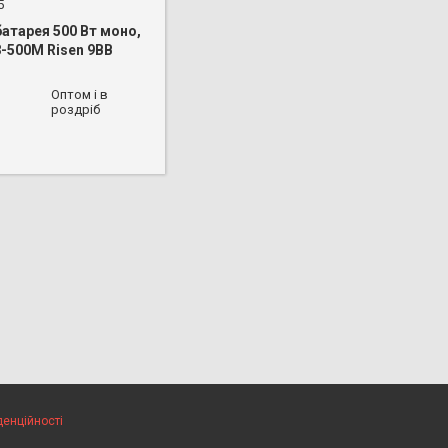
5
атарея 500 Вт моно,
-500M Risen 9BB
 626-16-53
Оптом і в
роздріб
денційності