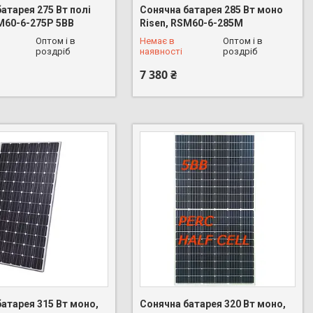
атарея 275 Вт полі
Сонячна батарея 285 Вт моно
SM60-6-275P 5BB
Risen, RSM60-6-285M
 626-16-53
+380 (68) 626-16-53
Оптом і в
Немає в
Оптом і в
роздріб
наявності
роздріб
7 380 ₴
атарея 315 Вт моно,
Сонячна батарея 320 Вт моно,