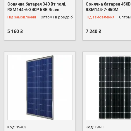
Сонячна батарея 340 Вт полі,
Сонячна батарея 450В
RSM144-6-340P 5BB Risen
RSM144-7-450M
Під замовлення
Оптом і в роздріб
Під замовлення
Оптом 
5 160 ₴
7 240 ₴
19403
19411