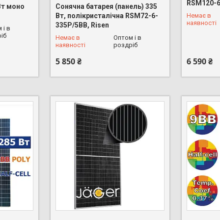
RSM120-6
Вт моно
Сонячна батарея (панель) 335
Вт, полікристалічна RSM72-6-
Немає в
наявності
335P/5BB, Risen
 і в
+380 (68) 626-16-53
+380 (68)
іб
Немає в
Оптом і в
наявності
роздріб
5 850 ₴
6 590 ₴