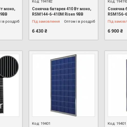
194182
19419
Вт моно,
Сонячна батарея 410 Вт моно,
Сонячна б
 9BB
RSM144-6-410M Risen 9BB
RSM156-6
і в роздріб
Під замовлення
Оптом і в роздріб
Під замов
6 430 ₴
6 900 ₴
19401
19401