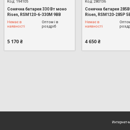
194105
280136
Сонячна батарея 330 Вт моно
Сонячна батарея 285В
Risen, RSM120-6-330M 9BB
Risen, RSM120-285Р 5
Немає в
Оптом і в
Немає в
Оптом
+380 (68) 626-16-53
+380 (68) 626-16-53
наявності
роздріб
наявності
роздр
5 170 ₴
4 650 ₴