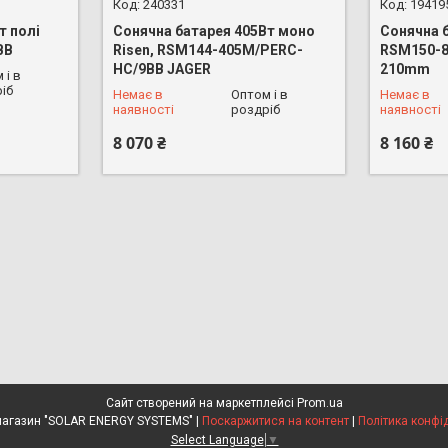
240331
19419
т полі
Сонячна батарея 405Вт моно
Сонячна б
ВВ
Risen, RSM144-405M/PERC-
RSM150-8
HC/9BB JAGER
210mm
 і в
+380 (68) 626-16-53
+380 (68)
іб
Немає в
Оптом і в
Немає в
наявності
роздріб
наявності
8 070 ₴
8 160 ₴
Сайт створений на маркетплейсі
Prom.ua
Интернет-магазин "SOLAR ENERGY SYSTEMS" |
Поскаржитися на контент
|
Політика конфі
Select Language
▼