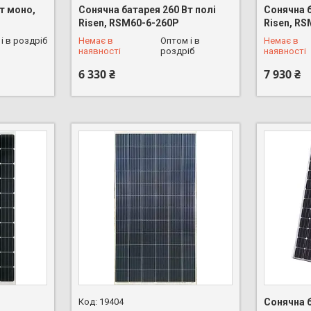
т моно,
Сонячна батарея 260 Вт полі
Сонячна б
Risen, RSM60-6-260P
Risen, R
+380 (68) 626-16-53
+380 (68)
і в роздріб
Немає в
Оптом і в
Немає в
наявності
роздріб
наявності
6 330 ₴
7 930 ₴
19404
Сонячна б