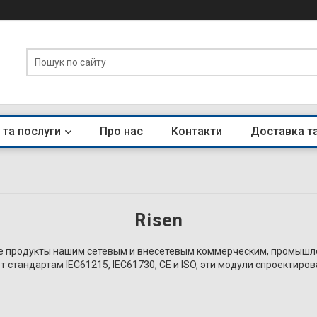
 та послуги
Про нас
Контакти
Доставка т
Risen
ые продукты нашим сетевым и внесетевым коммерческим, промыш
т стандартам IEC61215, IEC61730, CE и ISO, эти модули спроекти