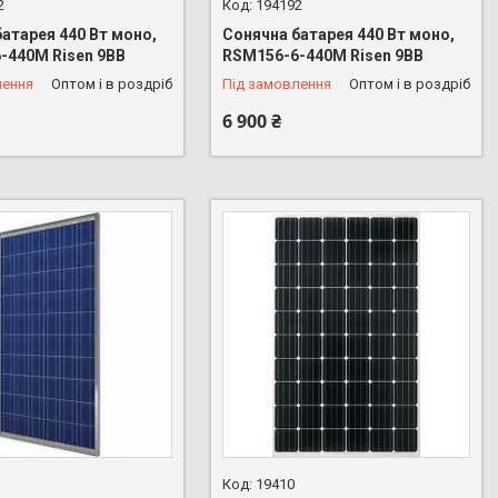
2
194192
атарея 440 Вт моно,
Сонячна батарея 440 Вт моно,
-440M Risen 9BB
RSM156-6-440M Risen 9BB
лення
Оптом і в роздріб
Під замовлення
Оптом і в роздріб
6 900 ₴
19410