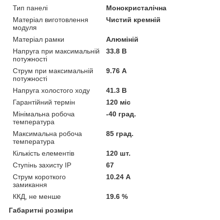
Тип панелі
Монокристалічна
Матеріал виготовлення
Чистий кремній
модуля
Матеріал рамки
Алюміній
Напруга при максимальній
33.8 В
потужності
Струм при максимальній
9.76 А
потужності
Напруга холостого ходу
41.3 В
Гарантійний термін
120 міс
Мінімальна робоча
-40 град.
температура
Максимальна робоча
85 град.
температура
Кількість елементів
120 шт.
Ступінь захисту IP
67
Струм короткого
10.24 А
замикання
ККД, не менше
19.6 %
Габаритні розміри