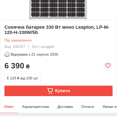
Сонячна батарея 330 Вт моно Leapton, LP-M-
120-H-330W/5b
Під замовлення
Код: 240327
Опт і роздріб
Відправка з
21 серпня 2026
6 390
₴
6 120 ₴
від 100 шт.
Купити
Опис
Характеристики
Доставка
Оплата
Умови п