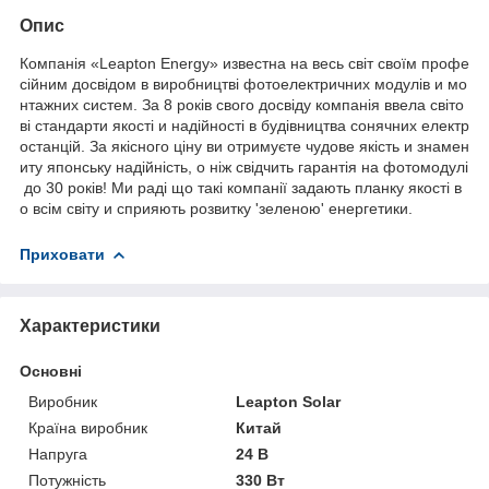
Опис
Компанія «Leapton Energy» известна на весь світ своїм профе
сійним досвідом в виробництві фотоелектричних модулів и мо
нтажних систем. За 8 років свого досвіду компанія ввела світо
ві стандарти якості и надійності в будівництва сонячних електр
останцій. За якісного ціну ви отримуєте чудове якість и знамен
иту японську надійність, о ніж свідчить гарантія на фотомодулі
до 30 років! Ми раді що такі компанії задають планку якості в
о всім світу и сприяють розвитку 'зеленою' енергетики.
Приховати
Характеристики
Основні
Виробник
Leapton Solar
Країна виробник
Китай
Напруга
24 В
Потужність
330 Вт