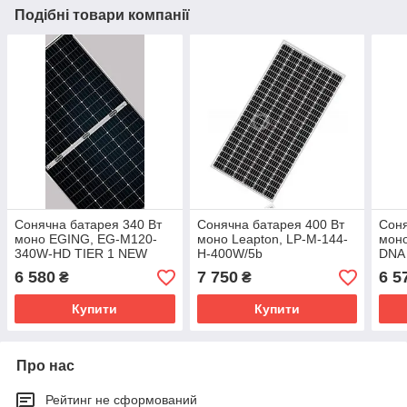
Подібні товари компанії
Сонячна батарея 340 Вт
Сонячна батарея 400 Вт
Соня
моно EGING, EG-M120-
моно Leapton, LP-M-144-
моно
340W-HD TIER 1 NEW
H-400W/5b
DNA 
6 580
7 750
6 5
₴
₴
Купити
Купити
Про нас
Рейтинг не сформований