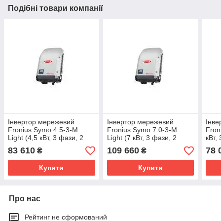
Подібні товари компанії
Інвертор мережевий
Інвертор мережевий
Інве
Fronius Symo 4.5-3-М
Fronius Symo 7.0-3-M
Fron
Light (4,5 кВт, 3 фази, 2
Light (7 кВт, 3 фази, 2
кВт,
MPPT)
MPPT)
83 610
109 660
78 
₴
₴
Купити
Купити
Про нас
Рейтинг не сформований