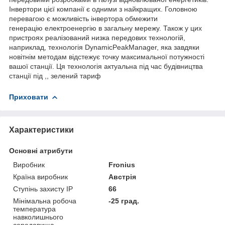
Інвертори цієї компанії є одними з найкращих. Головною
перевагою є можливість інвертора обмежити
генерацію електроенергію в загальну мережу. Також у цих
пристроях реалізований низка передових технологій,
наприклад, технологія DynamicPeakManager, яка завдяки
новітнім методам відстежує точку максимальної потужності
вашої станції. Ця технологія актуальна під час будівництва
станції під ,, зелений тариф
Приховати
Характеристики
Основні атрибути
Виробник
Fronius
Країна виробник
Австрія
Ступінь захисту IP
66
Мінімальна робоча
-25 град.
температура
навколишнього
середовища