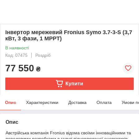
Інвертор мережевий Fronius Symo 3.7-3-S (3,7
кВт, 3 фази, 1 MPPT)
В наявності
Код: 07475
Роздріб
77 550
₴
Купити
Опис
Характеристики
Доставка
Оплата
Умови п
Опис
Австрійська компанія Fronius відома своїми інноваційними та
передовими розробками в галузі відновлюваної енергетиків.