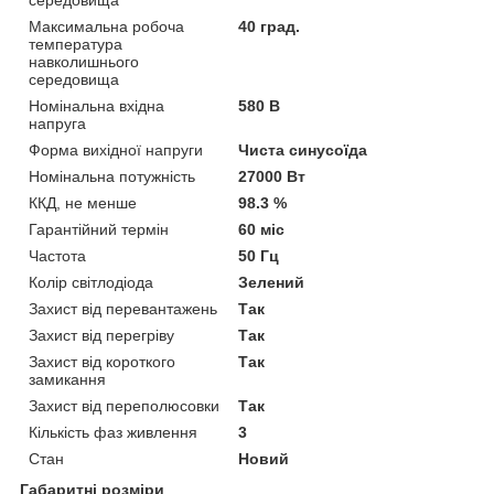
Максимальна робоча
40 град.
температура
навколишнього
середовища
Номінальна вхідна
580 В
напруга
Форма вихідної напруги
Чиста синусоїда
Номінальна потужність
27000 Вт
ККД, не менше
98.3 %
Гарантійний термін
60 міс
Частота
50 Гц
Колір світлодіода
Зелений
Захист від перевантажень
Так
Захист від перегріву
Так
Захист від короткого
Так
замикання
Захист від переполюсовки
Так
Кількість фаз живлення
3
Стан
Новий
Габаритні розміри