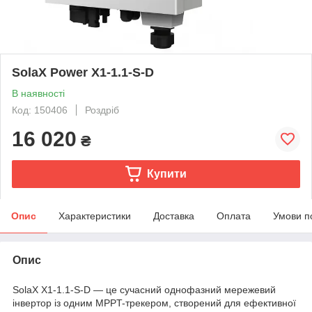
SolaX Power Х1-1.1-S-D
В наявності
Код: 150406
Роздріб
16 020
₴
Купити
Опис
Характеристики
Доставка
Оплата
Умови п
Опис
SolaX X1-1.1-S-D — це сучасний однофазний мережевий
інвертор із одним MPPT-трекером, створений для ефективної