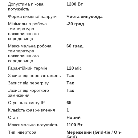
Допустима пікова
1200 Вт
потужність
Форма вихідної напруги
Чиста синусоїда
Мінімальна робоча
-30 град.
температура
навколишнього
середовища
Максимальна робоча
60 град.
температура
навколишнього
середовища
Гарантійний термін
120 міс
Захист від перевантажень
Так
Захист від перегріву
Так
Захист від короткого
Так
замикання
Ступінь захисту IP
65
Кількість фаз живлення
1
Стан
Новий
Максимальна потужність
1100 Вт
Тип інвертора
Мережевий (Grid-tie / On-
Grid)