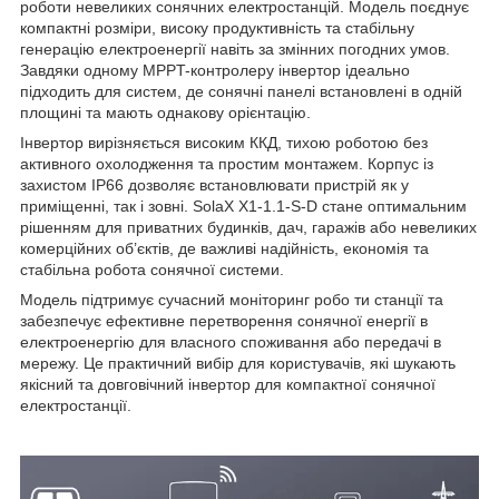
роботи невеликих сонячних електростанцій. Модель поєднує
компактні розміри, високу продуктивність та стабільну
генерацію електроенергії навіть за змінних погодних умов.
Завдяки одному MPPT-контролеру інвертор ідеально
підходить для систем, де сонячні панелі встановлені в одній
площині та мають однакову орієнтацію.
Інвертор вирізняється високим ККД, тихою роботою без
активного охолодження та простим монтажем. Корпус із
захистом IP66 дозволяє встановлювати пристрій як у
приміщенні, так і зовні. SolaX X1-1.1-S-D стане оптимальним
рішенням для приватних будинків, дач, гаражів або невеликих
комерційних об’єктів, де важливі надійність, економія та
стабільна робота сонячної системи.
Модель підтримує сучасний моніторинг робо ти станції та
забезпечує ефективне перетворення сонячної енергії в
електроенергію для власного споживання або передачі в
мережу. Це практичний вибір для користувачів, які шукають
якісний та довговічний інвертор для компактної сонячної
електростанції.