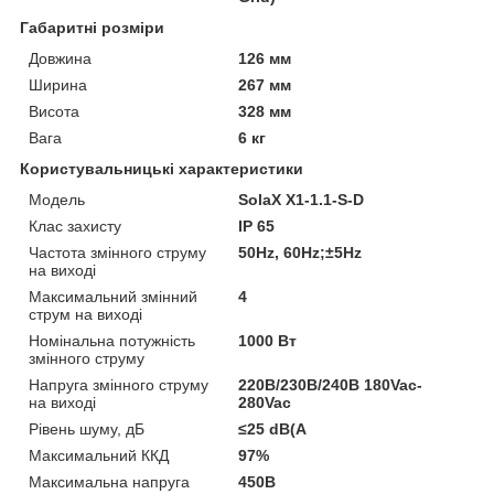
Габаритні розміри
Довжина
126 мм
Ширина
267 мм
Висота
328 мм
Вага
6 кг
Користувальницькі характеристики
Модель
SolaX X1-1.1-S-D
Клас захисту
IP 65
Частота змінного струму
50Hz, 60Hz;±5Hz
на виході
Максимальний змінний
4
струм на виході
Номінальна потужність
1000 Вт
змінного струму
Напруга змінного струму
220В/230В/240В 180Vac-
на виході
280Vac
Рівень шуму, дБ
≤25 dB(A
Максимальний ККД
97%
Максимальна напруга
450В