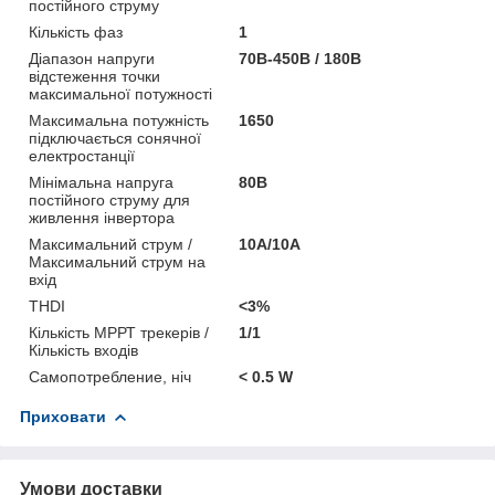
постійного струму
Кількість фаз
1
Діапазон напруги
70В-450В / 180В
відстеження точки
максимальної потужності
Максимальна потужність
1650
підключається сонячної
електростанції
Мінімальна напруга
80В
постійного струму для
живлення інвертора
Максимальний струм /
10А/10А
Максимальний струм на
вхід
THDI
<3%
Кількість МРРТ трекерів /
1/1
Кількість входів
Самопотребление, ніч
< 0.5 W
Приховати
Умови доставки