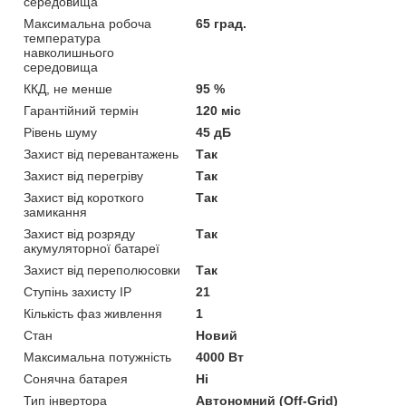
середовища
Максимальна робоча
65 град.
температура
навколишнього
середовища
ККД, не менше
95 %
Гарантійний термін
120 міс
Рівень шуму
45 дБ
Захист від перевантажень
Так
Захист від перегріву
Так
Захист від короткого
Так
замикання
Захист від розряду
Так
акумуляторної батареї
Захист від переполюсовки
Так
Ступінь захисту IP
21
Кількість фаз живлення
1
Стан
Новий
Максимальна потужність
4000 Вт
Сонячна батарея
Ні
Тип інвертора
Автономний (Off-Grid)