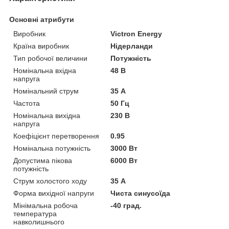
Основні атрибути
Виробник
Victron Energy
Країна виробник
Нідерланди
Тип робочої величини
Потужність
Номінальна вхідна
48 В
напруга
Номінальний струм
35 А
Частота
50 Гц
Номінальна вихідна
230 В
напруга
Коефіцієнт перетворення
0.95
Номінальна потужність
3000 Вт
Допустима пікова
6000 Вт
потужність
Струм холостого ходу
35 А
Форма вихідної напруги
Чиста синусоїда
Мінімальна робоча
-40 град.
температура
навколишнього