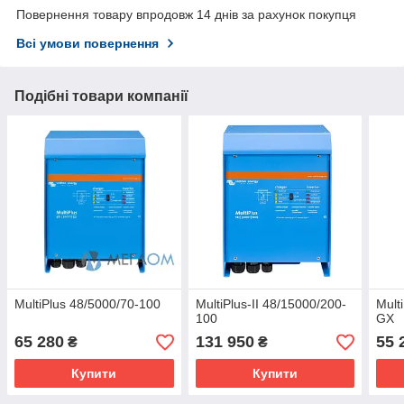
Повернення товару впродовж 14 днів за рахунок покупця
Всі умови повернення
Подібні товари компанії
MultiPlus 48/5000/70-100
MultiPlus-II 48/15000/200-
Mult
100
GX
65 280
131 950
55 
₴
₴
Купити
Купити