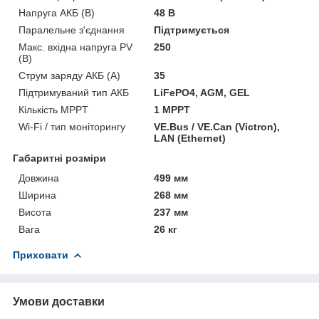
Напруга АКБ (В)
48 В
Паралельне з'єднання
Підтримується
Макс. вхідна напруга PV
250
(В)
Струм заряду АКБ (А)
35
Підтримуваний тип АКБ
LiFePO4, AGM, GEL
Кількість MPPT
1 MPPT
Wi-Fi / тип моніторингу
VE.Bus / VE.Can (Victron),
LAN (Ethernet)
Габаритні розміри
Довжина
499 мм
Ширина
268 мм
Висота
237 мм
Вага
26 кг
Приховати
Умови доставки