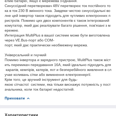
еликі батареї, якщо є мережева з'єднання.
Синусоїдний перетворювач 48V перетворює ток постійного то
ка в ток 230 В змінного тока. Завдяки чистою синусоїдальні во
лне цей інвертор також підходить для чутливих електронних п
ристроїв. Помимо цих двох компонентів є також інтегрований
комутатор, який дає реалізувати багато рішення, пов'язані з м
ережею.
Интеграция MultiPlus в вашої системе може бути виготовлена
через VE.Bus-порт або COM-
порт, який дає практически необмежену мережа.
Універсальний и гнучкий
Помимо інвертора и зарядного пристрою, MulitPlus також міст
ить перемикач передавання 16А, який ідеально підходить для
карапів, кемпірів, катерів, яхт и безперебійного живлення в сл
учае коливань сітки або вимкнення електроенергії.
Крім того, це зручний інструмент для будь-
якою сітчастої системи, яка тільки виснажує потужність у пост
ачальника, коли ток батареї недостатній.
Приховати
Характеристики