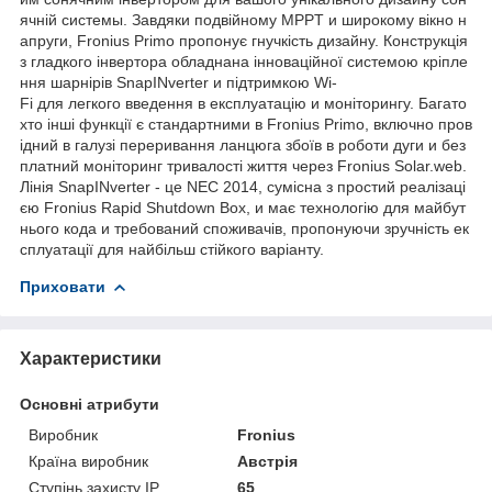
ячній системы. Завдяки подвійному MPPT и широкому вікно н
апруги, Fronius Primo пропонує гнучкість дизайну. Конструкція
з гладкого інвертора обладнана інноваційної системою кріпле
ння шарнірів SnapINverter и підтримкою Wi-
Fi для легкого введення в експлуатацію и моніторингу. Багато
хто інші функції є стандартними в Fronius Primo, включно пров
ідний в галузі переривання ланцюга збоїв в роботи дуги и без
платний моніторинг тривалості життя через Fronius Solar.web.
Лінія SnapINverter - це NEC 2014, сумісна з простий реалізаці
єю Fronius Rapid Shutdown Box, и має технологію для майбут
нього кода и требований споживачів, пропонуючи зручність ек
сплуатації для найбільш стійкого варіанту.
Приховати
Характеристики
Основні атрибути
Виробник
Fronius
Країна виробник
Австрія
Ступінь захисту IP
65