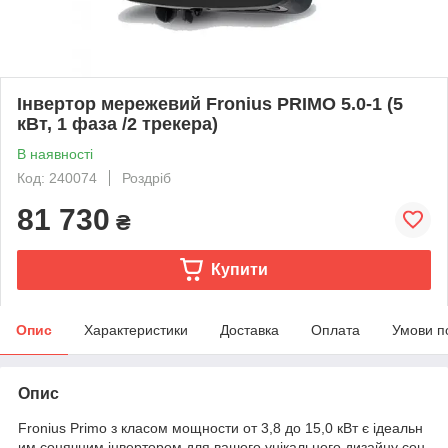
Інвертор мережевий Fronius PRIMO 5.0-1 (5
кВт, 1 фаза /2 трекера)
В наявності
Код: 240074
Роздріб
81 730
₴
Купити
Опис
Характеристики
Доставка
Оплата
Умови п
Опис
Fronius Primo з класом мощности от 3,8 до 15,0 кВт є ідеальн
им сонячним інвертором для вашого унікального дизайну сон