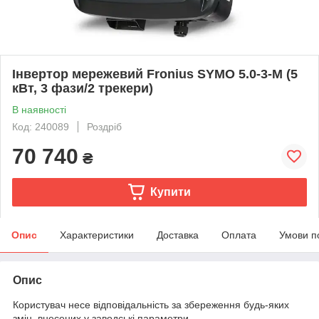
Інвертор мережевий Fronius SYMO 5.0-3-M (5
кВт, 3 фази/2 трекери)
В наявності
Код: 240089
Роздріб
70 740
₴
Купити
Опис
Характеристики
Доставка
Оплата
Умови п
Опис
Користувач несе відповідальність за збереження будь-яких
змін, внесених у заводські параметри.