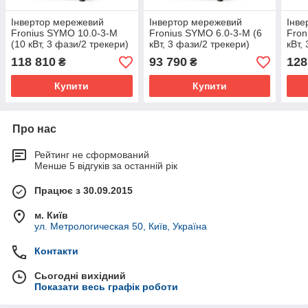
Інвертор мережевий
Інвертор мережевий
Інве
Fronius SYMO 10.0-3-M
Fronius SYMO 6.0-3-М (6
Fron
(10 кВт, 3 фази/2 трекери)
кВт, 3 фази/2 трекери)
кВт,
118 810
93 790
128
₴
₴
Купити
Купити
Про нас
Рейтинг не сформований
Менше 5 відгуків за останній рік
Працює з 30.09.2015
м. Київ
ул. Метрологическая 50, Київ, Україна
Контакти
Сьогодні вихідний
Показати весь графік роботи