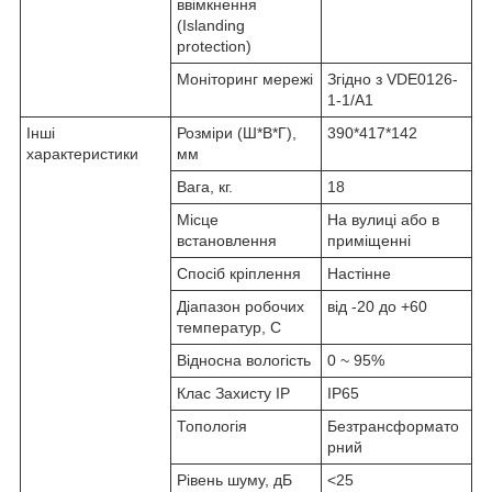
ввімкнення
(Islanding
protection)
Моніторинг мережі
Згідно з VDE0126-
1-1/A1
Інші
Розміри (Ш*В*Г),
390*417*142
характеристики
мм
Вага, кг.
18
Місце
На вулиці або в
встановлення
приміщенні
Спосіб кріплення
Настінне
Діапазон робочих
від -20 до +60
температур, С
Відносна вологість
0 ~ 95%
Клас Захисту IP
IP65
Топологія
Безтрансформато
рний
Рівень шуму, дБ
<25