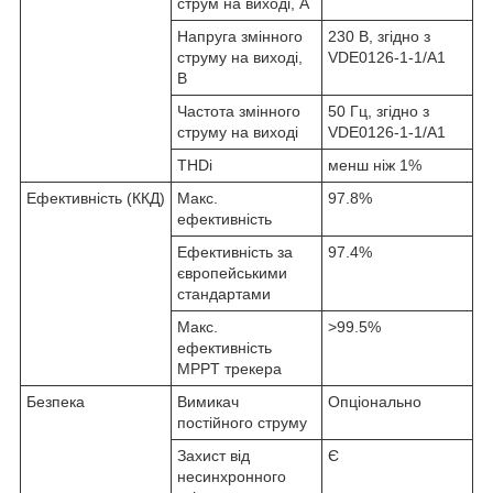
струм на виході, А
Напруга змінного
230 В, згідно з
струму на виході,
VDE0126-1-1/A1
В
Частота змінного
50 Гц, згідно з
струму на виході
VDE0126-1-1/A1
THDi
менш ніж 1%
Ефективність (ККД)
Макс.
97.8%
ефективність
Ефективність за
97.4%
європейськими
стандартами
Макс.
>99.5%
ефективність
MPPT трекера
Безпека
Вимикач
Опціонально
постійного струму
Захист від
Є
несинхронного