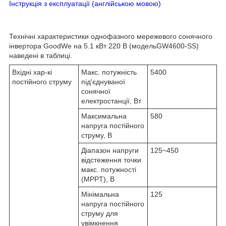
Інструкція з експлуатації (англійською мовою)
Технічні характеристики однофазного мережевого сонячного
інвертора GoodWe на 5.1 кВт 220 В (модельGW4600-SS)
наведені в таблиці.
Вхідні хар-кі
Макс. потужність
5400
постійного струму
під'єднуваної
сонячної
електростанції, Вт
Максимальна
580
напруга постійного
струму, В
Діапазон напруги
125~450
відстеження точки
макс. потужності
(MPPT), В
Мінімальна
125
напруга постійного
струму для
увімкнення