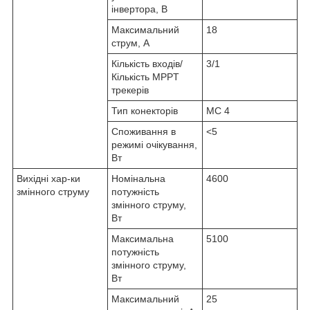
інвертора, В
Максимальний
18
струм, А
Кількість входів/
3/1
Кількість MPPТ
трекерів
Тип конекторів
MC 4
Споживання в
<5
режимі очікування,
Вт
Вихідні хар-ки
Номінальна
4600
змінного струму
потужність
змінного струму,
Вт
Максимальна
5100
потужність
змінного струму,
Вт
Максимальний
25