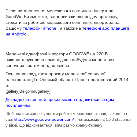
Після встановлення мережевого сонячного інвертора
GoodWe Ви зможете, встановивши відповідну програму,
стежити за роботою мережевого сонячного інвертора на
Вашому
телефоні iPhone
, а також на
телефоні або планшеті
на Android
.
Мережеві однофазні інвертори GOODWE на 220 В
використовувалися нами під час побудови мережевих
сонячних систем неодноразово.
Ось наприклад, фотопроєкту мережевої сонячної
електростанції в Одеській області. Проект реалізований 2014
р.
{gallery}Belgorod{/gallery}
Докладніше про цей проєкт можна подивитися за цим
посиланням.
Щоб подивитися результати роботи мережевої станції, заходь на
http://www.goodwe-power.com/
сайт
, натискаємо на Cold stations і
у вікні, що відкривається, вибираємо країну-Україну