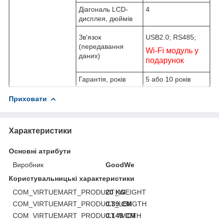
Діагональ LCD-
4
дисплея, дюймів
Зв'язок
USB2.0; RS485;
(передавання
Wi-Fi модуль у
даних)
подарунок
Гарантія, років
5 або 10 років
Приховати
Характеристики
Основні атрибути
Виробник
GoodWe
Користувальницькі характеристики
COM_VIRTUEMART_PRODUCT_WEIGHT
20 KG
COM_VIRTUEMART_PRODUCT_LENGTH
0.39 CM
COM_VIRTUEMART_PRODUCT_WIDTH
0.145 CM