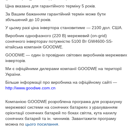
Ціна вказана для гарантійного терміну 5 років.
За Вашим бажанням гарантійний термін може бути
збільшений до 10 років.
У цьому разі ціна інвертора становитиме — 2100 дол. США.
Виробник однофазного (220 В) мережевий (on-grid)
сонячного інвертораv потужністю 5100 Вт GW4600-SS-
кітайська компанія GOODWE.
GOODWE — один із провідних світових виробників мережевих
інверторів.
Ми є офіційними дилерами компанії GOODWE на території
України.
Більше інформації про виробника на офіційному сайті —
http://www.goodwe.com.cn
Компанією GOODWE розроблена програма для розрахунку
мережевої системи на сонячних батареях з урахуванням
орієнтації сонячних батарей по боках світла, кута нахилу
сонячних батарей та ін. чинників. Завантажити програму
можна по
цього посилання
.