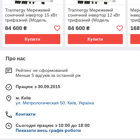
Trannergy Мережевий
Trannergy Мережевий
Мер
сонячний інвертор 15 кВт
сонячний інвертор 12 кВт
інве
трифазний (Модель
трифазний (Модель
три
TRN015KTL), Trannergy
TRN012KTL), Trannergy
84 600
84 600
168
₴
₴
Купити
Купити
Про нас
Рейтинг не сформований
Менше 5 відгуків за останній рік
Працює з 30.09.2015
м. Київ
ул. Метрологическая 50, Київ, Україна
Контакти
Сьогодні працює з 10:00 до 18:00
Показати весь графік роботи