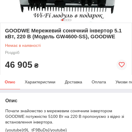
GOODWE Мережевий сонячний інвертор 5.1
кВт, 220 В (Модель GW4600-SS), GOODWE
Немає в наявності
Роздріб
46 905
₴
Опис
Характеристики
Доставка
Оплата
Умови п
Опис
Почати знайомство з мережевим сонячним інвертором
GOODWE потужністю 5100 Вт на 220 В пропонуємо з відео зі
встановлення інвертора.
{youtube}t9L_tF9BuDs{/youtube}