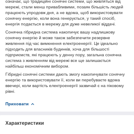
означає, що традиційні сонячні системи, що живляться від
мережі, стали менш привабливими, позаяк більшість людей
працюють упродовж дня, а не вдома, щоб використовувати
сонячну енергію, коли вона генерується, у такий спосіб,
енергія подається в мережу для дуже невеликої віддачі.
Сонячна гібридна система накопичує вашу надлишкову
сонячну енергію й може також забезпечити резервне
живлення під час вимкнення електроенергії. Це ідеально
підходить для власників будинків, хоча для більшості
підприємств, які працюють у денну пору, загальна сонячна
система з живленням від мережі все ще залишається
найбільш економічним вибором.
Гібридні сонячні системи дають змогу накопичувати сонячну
енергію та використовувати її, коли ви перебуваєте вдома
ввечері, коли вартість електроенергії зазвичай є на піковому
рівні.
Приховати
Характеристики