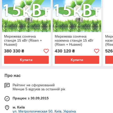
Мережева сонячна
Мережева сонячна
Мер
станція 15 кВт (Risen +
наземна станція 15 кВт
назе
Huawei)
(Risen + Huawei)
(Ris
380 330
430 120
526
₴
₴
Купити
Купити
Про нас
Рейтинг не сформований
Менше 5 відгуків за останній рік
Працює з 30.09.2015
м. Київ
ул. Метрологическая 50, Київ, Україна