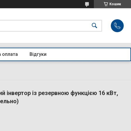
Кошик
а оплата
Відгуки
 інвертор із резервною функцією 16 кВт,
лельно)