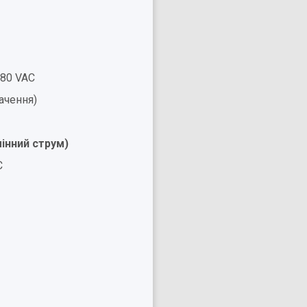
280 VAC
ачення)
мінний струм)
C