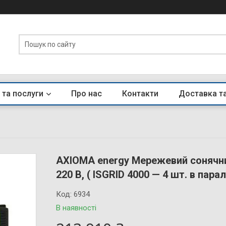
 та послуги
Про нас
Контакти
Доставка т
AXIOMA energy Мережевий сонячний
220 В, ( ISGRID 4000 — 4 шт. в пара
Код:
6934
В наявності