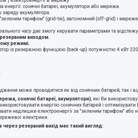
ом") електроенергії в мережу
енергії: сонячні батареї, акумулятори або мережа.
у заряду акумулятора.
еленим тарифом" (grid-tie), автономний (off-grid) і мере
ального часу дає змогу керувати параметрами та відстежу
 резервним виходом.
ому режимі.
ртор із резервною функцією (back-up) потужністю 4 кВт 22
.
джання може проводитися як від сонячних батарей, так і ві
режа, сонячні батареї, акумулятори)
, які Ви використов
икористовувати енергію сонячних батарей і оптимізувати 
авати надлишки електроенергії за "зеленим тарифом" або 
мережевої електрики.
в через резервний вихід має такий вигляд: