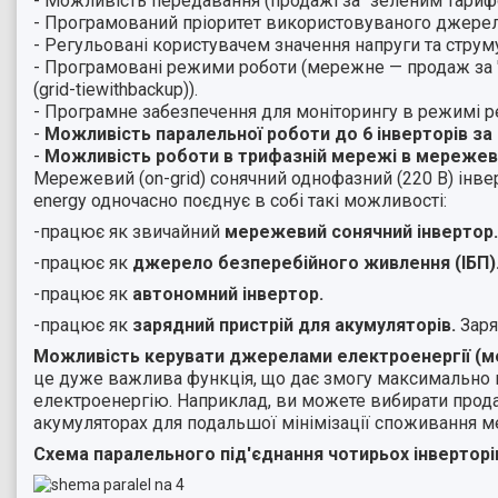
- Можливість передавання (продажі за "зеленим тариф
- Програмований пріоритет використовуваного джерела 
- Регульовані користувачем значення напруги та струм
- Програмовані режими роботи (мережне — продаж за "з
(grid-tiewithbackup)).
- Програмне забезпечення для моніторингу в режимі ре
-
Можливість паралельної роботи до 6 інверторів за
-
Можливість роботи в трифазній мережі в мережев
Мережевий (on-grid) сонячний однофазний (220 В) інве
energy одночасно поєднує в собі такі можливості:
-працює як звичайний
мережевий сонячний інвертор.
-працює як
джерело безперебійного живлення (ІБП)
-працює як
автономний інвертор.
-працює як
зарядний пристрій для акумуляторів.
Заря
Можливість керувати джерелами електроенергії (ме
це дуже важлива функція, що дає змогу максимально в
електроенергію. Наприклад, ви можете вибирати прод
акумуляторах для подальшої мінімізації споживання 
Схема паралельного під'єднання чотирьох інверторі