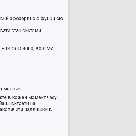
жевий з резервною функцією
вати стан системи.
0 В ISGRID 4000, AXIOMA
д мережі.
уєте в кожен момент часу —
Ваші витрати на
накопичити надлишки в