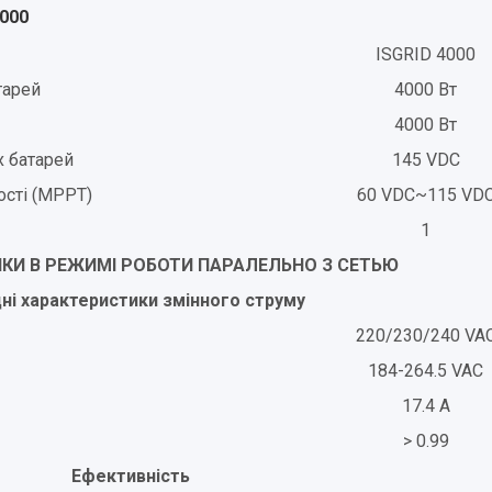
4000
ISGRID 4000
тарей
4000 Вт
4000 Вт
х батарей
145 VDC
ості (MPPT)
60 VDC~115 VD
1
КИ В РЕЖИМІ РОБОТИ ПАРАЛЕЛЬНО З СЕТЬЮ
дні характеристики змінного струму
220/230/240 VA
184-264.5 VAC
17.4 A
> 0.99
Ефективність