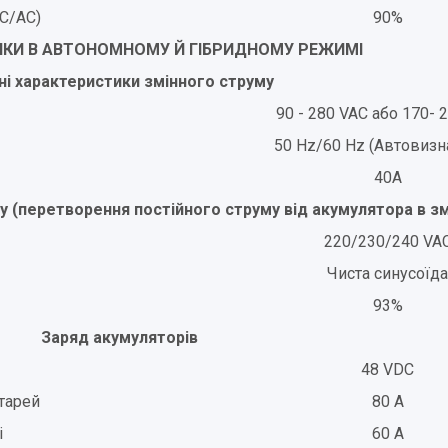
C/АС)
90%
КИ В АВТОНОМНОМУ Й ГІБРИДНОМУ РЕЖИМІ
ні характеристики змінного струму
90 - 280 VAC або 170- 
50 Hz/60 Hz (Автовизн
40A
у (перетворення постійного струму від акумулятора в з
220/230/240 VA
Чиста синусоїда
93%
Заряд акумуляторів
48 VDC
тарей
80 A
і
60 A