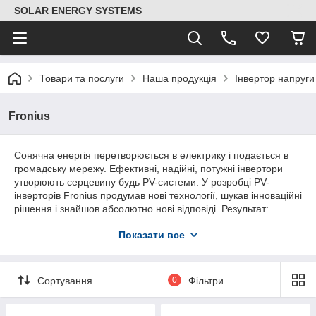
SOLAR ENERGY SYSTEMS
Товари та послуги
Наша продукція
Інвертор напруг
Fronius
Сонячна енергія перетворюється в електрику і подається в
громадську мережу. Ефективні, надійні, потужні інвертори
утворюють серцевину будь PV-системи. У розробці PV-
інверторів Fronius продумав нові технології, шукав інноваційні
рішення і знайшов абсолютно нові відповіді. Результат:
Високофункціональні мережеві інвертори, які оптимально
Показати все
взаємодіють з усіма сонячними модулями.
Сортування
0
Фільтри