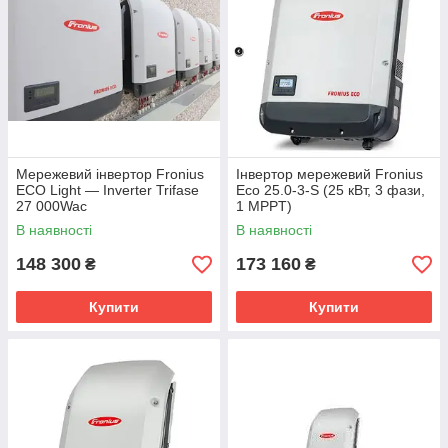
Мережевий інвертор Fronius
Інвертор мережевий Fronius
ECO Light — Inverter Trifase
Eco 25.0-3-S (25 кВт, 3 фази,
27 000Wac
1 MPPT)
1MPPT+WLAN+Comcard
В наявності
В наявності
148 300
173 160
₴
₴
Купити
Купити